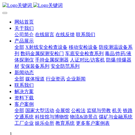
网站首页
关于我们
公司简介
在线留言
在线反馈
联系我们
产品展示
全部
X射线安全检查设备
移动安检设备
防疫测温设备系
列
数码金属探测安检门
车底安全检查系列
毒品/炸药/液
体探测仪
手持金属探测器
人证对比/访客机
防爆/排爆器
材
安保装备系列
安全防范系列
新闻动态
全部
媒体报道
行业资讯
企业新闻
联系我们
解决方案
资料下载
客户案例
全部
国家大型活动
会展馆
公检法
监狱与劳教
机关
铁路
交通系统
科技馆与博物馆
物流&游景点
煤矿与金融系统
工厂企业
娱乐会所
教育系统
更多客户案例表