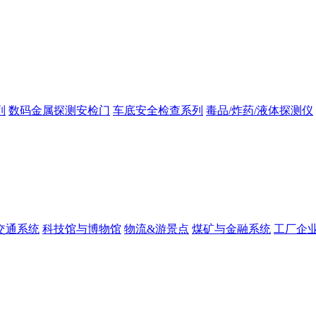
列
数码金属探测安检门
车底安全检查系列
毒品/炸药/液体探测仪
交通系统
科技馆与博物馆
物流&游景点
煤矿与金融系统
工厂企