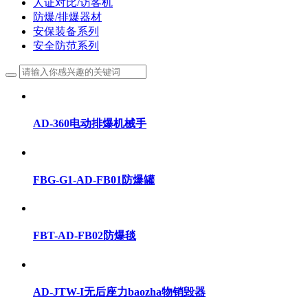
人证对比/访客机
防爆/排爆器材
安保装备系列
安全防范系列
AD-360电动排爆机械手
FBG-G1-AD-FB01防爆罐
FBT-AD-FB02防爆毯
AD-JTW-I无后座力baozha物销毁器