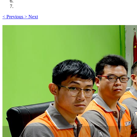
<
Previous
>
Next