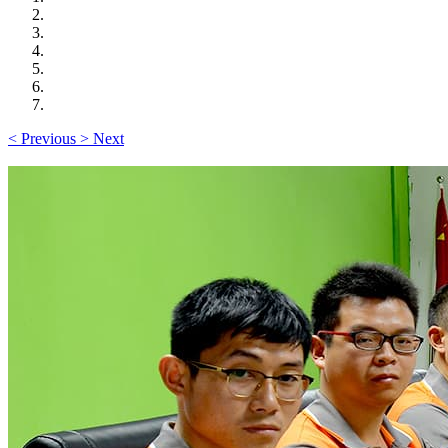
<
Previous
>
Next