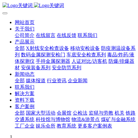
网站首页
关于我们
公司简介
在线留言
在线反馈
联系我们
产品展示
全部
X射线安全检查设备
移动安检设备
防疫测温设备系
列
数码金属探测安检门
车底安全检查系列
毒品/炸药/液
体探测仪
手持金属探测器
人证对比/访客机
防爆/排爆器
材
安保装备系列
安全防范系列
新闻动态
全部
媒体报道
行业资讯
企业新闻
联系我们
解决方案
资料下载
客户案例
全部
国家大型活动
会展馆
公检法
监狱与劳教
机关
铁路
交通系统
科技馆与博物馆
物流&游景点
煤矿与金融系统
工厂企业
娱乐会所
教育系统
更多客户案例表