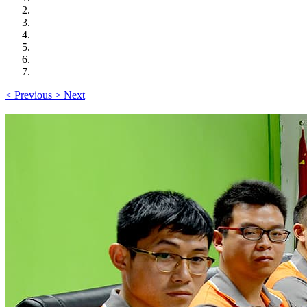
<
Previous
>
Next