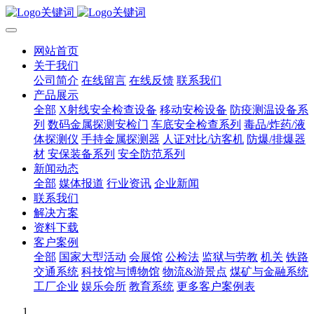
网站首页
关于我们
公司简介
在线留言
在线反馈
联系我们
产品展示
全部
X射线安全检查设备
移动安检设备
防疫测温设备系
列
数码金属探测安检门
车底安全检查系列
毒品/炸药/液
体探测仪
手持金属探测器
人证对比/访客机
防爆/排爆器
材
安保装备系列
安全防范系列
新闻动态
全部
媒体报道
行业资讯
企业新闻
联系我们
解决方案
资料下载
客户案例
全部
国家大型活动
会展馆
公检法
监狱与劳教
机关
铁路
交通系统
科技馆与博物馆
物流&游景点
煤矿与金融系统
工厂企业
娱乐会所
教育系统
更多客户案例表