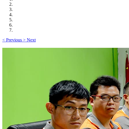
<
Previous
>
Next