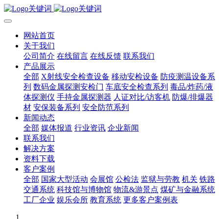
网站首页
关于我们
公司简介
在线留言
在线反馈
联系我们
产品展示
全部
X射线安全检查设备
移动安检设备
防疫测温设备系
列
数码金属探测安检门
车底安全检查系列
毒品/炸药/液
体探测仪
手持金属探测器
人证对比/访客机
防爆/排爆器
材
安保装备系列
安全防范系列
新闻动态
全部
媒体报道
行业资讯
企业新闻
联系我们
解决方案
资料下载
客户案例
全部
国家大型活动
会展馆
公检法
监狱与劳教
机关
铁路
交通系统
科技馆与博物馆
物流&游景点
煤矿与金融系统
工厂企业
娱乐会所
教育系统
更多客户案例表