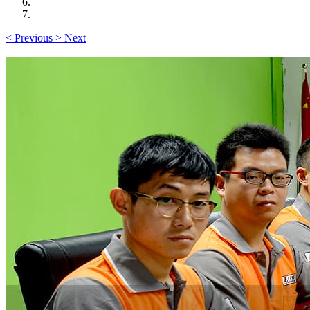
<
Previous
>
Next