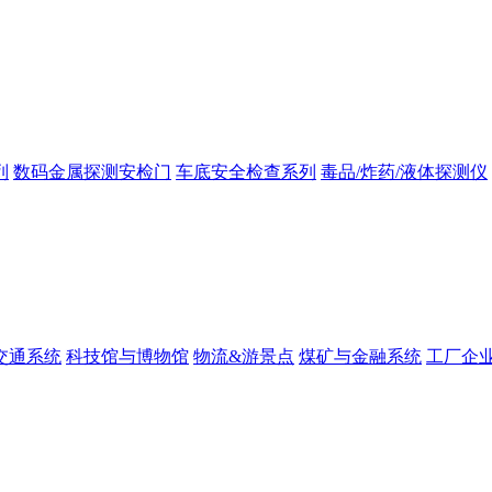
列
数码金属探测安检门
车底安全检查系列
毒品/炸药/液体探测仪
交通系统
科技馆与博物馆
物流&游景点
煤矿与金融系统
工厂企