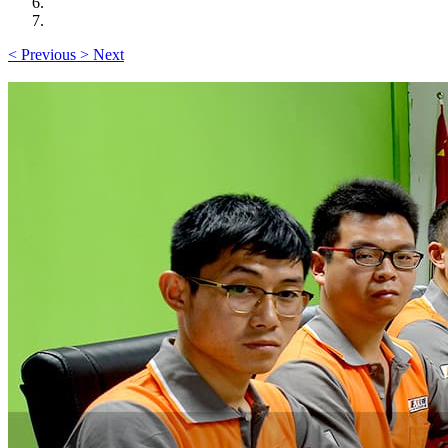
<
Previous
>
Next