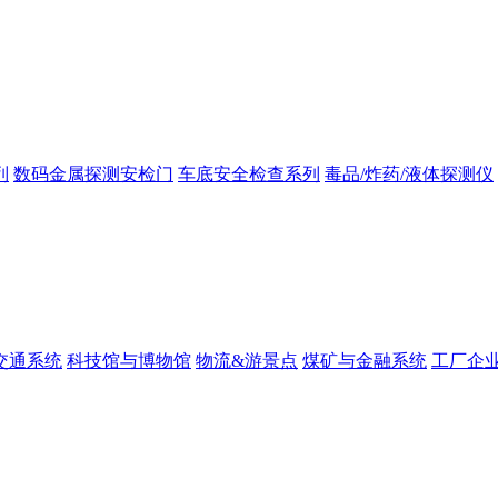
列
数码金属探测安检门
车底安全检查系列
毒品/炸药/液体探测仪
交通系统
科技馆与博物馆
物流&游景点
煤矿与金融系统
工厂企