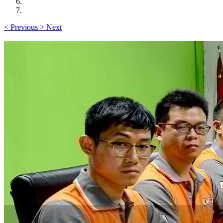
<
Previous
>
Next