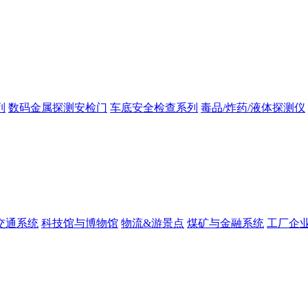
列
数码金属探测安检门
车底安全检查系列
毒品/炸药/液体探测仪
交通系统
科技馆与博物馆
物流&游景点
煤矿与金融系统
工厂企